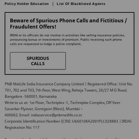
Policy Holder Education
List Of Blacklisted Agents
Beware of Spurious Phone Calls and Fictitious /
Fraudulent Offers!
IRDAI or its officials do not involve in activities like selling insurance policies,
announcing bonus or investments of premium. Public receiving such phone
calls are requested to lodge a police complaint.
SPURIOUS
CALLS
PNB MetLife India Insurance Company Limited | Registered Office: Unit No.
701, 702 and 703, 7th floor, West Wing, Raheja Towers, 26/27 M G Road,
Bangalore -560001, Karnataka
Write to us at: 1st Floor, Techniplex -1, Techniplex Complex, Off Veer
Savarkar Flyover, Goregaon (West), Mumbai –
400062. Email: indiaservice@pnbmetlife.co.in
Corporate Identification Number (CIN): U66010KA2001PLC028883 | IRDAI
Registration No: 117