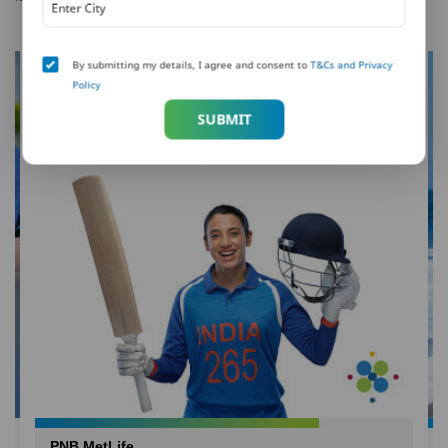
By submitting my details, I agree and consent to
T&Cs and Privacy
Policy
SUBMIT
PNB MetLife